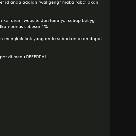
user id anda adalah "wakgeng" maka "abc" akan
ke forum, website dan lainnya. setiap bet yg
tkan bonus sebesar 1%.
an mengklik link yang anda sebarkan akan dapat
apat di menu REFERRAL.