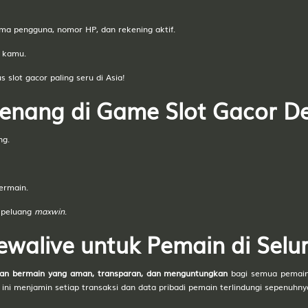
nama pengguna, nomor HP, dan rekening aktif.
a kamu.
s slot gacor paling seru di Asia!
enang di Game Slot Gacor D
ng.
ermain.
n peluang
maxwin
.
walive untuk Pemain di Selur
an bermain yang aman, transparan, dan menguntungkan
bagi semua pemain.
 ini menjamin setiap transaksi dan data pribadi pemain terlindungi sepenuhny