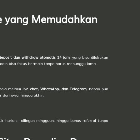
ive yang Memudahkan
deposit dan withdraw otomatis 24 jam
, yang bisa dilakukan
emain bisa fokus bermain tanpa harus menunggu lama.
ala melalui
live chat, WhatsApp, dan Telegram
, kapan pun
 dari awal hingga akhir.
 harian, rollingan mingguan, hingga bonus referral tanpa