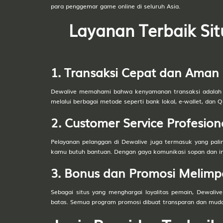
0.50
HDP
-0.50
-1.31
Odds
-1.13
para penggemar game online di seluruh Asia.
Layanan Terbaik Si
PLAY
Parma Ca... vs Cagliari
i
23/08 01:45AM
1. Transaksi Cepat dan Aman
H
Parma Calcio
W
Cagliari
Dewalive memahami bahwa kenyamanan transaksi adalah ku
melalui berbagai metode seperti bank lokal, e-wallet, da
0.00
HDP
0.00
-1.16
Odds
1.02
2. Customer Service Profesion
PLAY
Pelayanan pelanggan di Dewalive juga termasuk yang paling
Genoa vs Napoli
i
23/08 01:45AM
kamu butuh bantuan. Dengan gaya komunikasi sopan dan info
3. Bonus dan Promosi Melim
H
Genoa
W
Napoli
Sebagai situs yang menghargai loyalitas pemain, Dewal
batas. Semua program promosi dibuat transparan dan muda
0.75
HDP
-0.75
-1.28
Odds
1.11