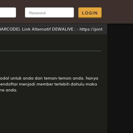
LOGIN
rnatif DEWALIVE : - https://pintu.cfd/lcdwl - https://dwltop.co
modal untuk anda dan teman-teman anda. hanya
endaftar menjadi member terlebih dahulu maka
ne anda.