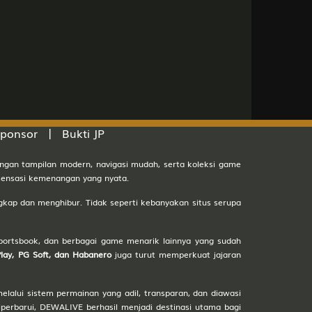
|
Sponsor
Bukti JP
ngan tampilan modern, navigasi mudah, serta koleksi game
sensasi kemenangan yang nyata.
gkap dan menghibur. Tidak seperti kebanyakan situs serupa
sportsbook, dan berbagai game menarik lainnya yang sudah
lay, PG Soft, dan Habanero
juga turut memperkuat jajaran
lalui sistem permainan yang adil, transparan, dan diawasi
iperbarui, DEWALIVE berhasil menjadi destinasi utama bagi