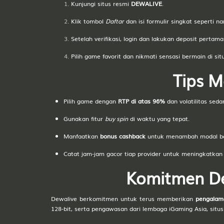
i
Kunjungi situs resmi
DEWALIVE
.
07/08 01:30AM
Klik tombol
Daftar
dan isi formulir singkat seperti 
H
Sporting Braga
Setelah verifikasi, login dan lakukan deposit pertam
W
Dinamo Minsk
Pilih game favorit dan nikmati sensasi bermain di situ
-2.50
HDP
2.50
-1.13
Odds
-1.06
Tips M
PLAY
RCD Espa... vs Levante
Pilih game dengan
RTP di atas 96%
dan volatilitas seda
i
16/08 22:00PM
Gunakan fitur
buy spin
di waktu yang tepat.
H
RCD Espanyol
Manfaatkan
bonus cashback
untuk menambah modal b
W
Levante
Catat jam-jam gacor tiap provider untuk meningkatka
-0.50
HDP
0.50
1.05
Odds
-1.20
Komitmen De
PLAY
Dewalive berkomitmen untuk terus memberikan
pengalam
Manchest... vs Bournemo...
i
23/08 21:00PM
128-bit, serta pengawasan dari lembaga iGaming Asia, situs