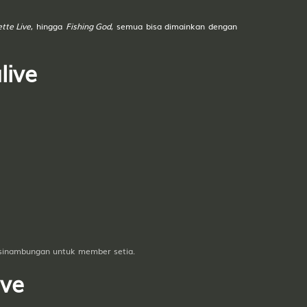
tte Live
, hingga
Fishing God
, semua bisa dimainkan dengan
live
esinambungan untuk member setia.
ive